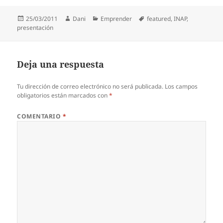
Publicado
Autor
Categorías
Etiquetas
25/03/2011
Dani
Emprender
featured
,
INAP
,
el
presentación
Deja una respuesta
Tu dirección de correo electrónico no será publicada.
Los campos
obligatorios están marcados con
*
COMENTARIO
*