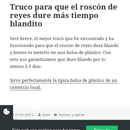
Truco para que el roscón de
reyes dure más tiempo
blandito
Seré breve, el mejor truco que he encontrado y ha
funcionado para que el roscón de reyes dure blando
y bueno es meterlo en una bolsa de plástico. Con
esto nos garantizamos que dure blando por lo
menos 2-3 días.
Sirve perfectamente la típica bolsa de plástico de un
comercio local.
Publicado
Autor
Categorías
01/01/2013
Dani
Postres y dulces
el
en Truco para que el roscón de reyes dure más tie
Deja un comentario