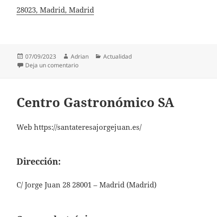
28023, Madrid, Madrid
Publicado
Autor
Categorías
07/09/2023
Adrian
Actualidad
el
en Velico Turnov SL
Deja un comentario
Centro Gastronómico SA
Web https://santateresajorgejuan.es/
Dirección:
C/ Jorge Juan 28 28001 – Madrid (Madrid)