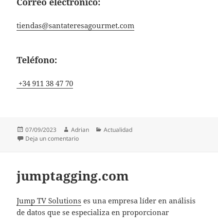
Correo electrónico:
tiendas@santateresagourmet.com
Teléfono:
+34 911 38 47 70
Publicado
Autor
Categorías
07/09/2023
Adrian
Actualidad
el
en Centro Gastronómico SA
Deja un comentario
jumptagging.com
Jump TV Solutions
es una empresa líder en análisis
de datos que se especializa en proporcionar