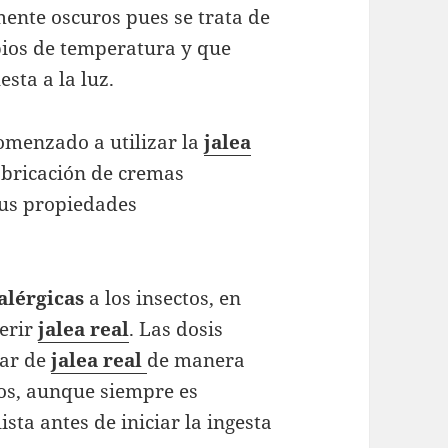
ente oscuros pues se trata de
bios de temperatura y que
sta a la luz.
omenzado a utilizar la
jalea
fabricación de cremas
sus propiedades
alérgicas
a los insectos, en
gerir
jalea
real
. Las dosis
lar de
jalea
real
de manera
os, aunque siempre es
sta antes de iniciar la ingesta