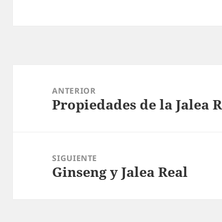
Navegación
de
ANTERIOR
Propiedades de la Jalea 
entradas
Entrada
anterior:
SIGUIENTE
Ginseng y Jalea Real
Entrada
siguiente: