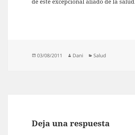
de este excepcional aliado de la salud
Publicado
Autor
Categorías
03/08/2011
Dani
Salud
el
Deja una respuesta