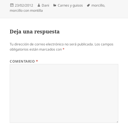
Publicado
Autor
Categorías
Etiquetas
23/02/2012
Dani
Carnes y guisos
morcillo
,
el
morcillo con montilla
Deja una respuesta
Tu dirección de correo electrónico no será publicada.
Los campos
obligatorios están marcados con
*
COMENTARIO
*