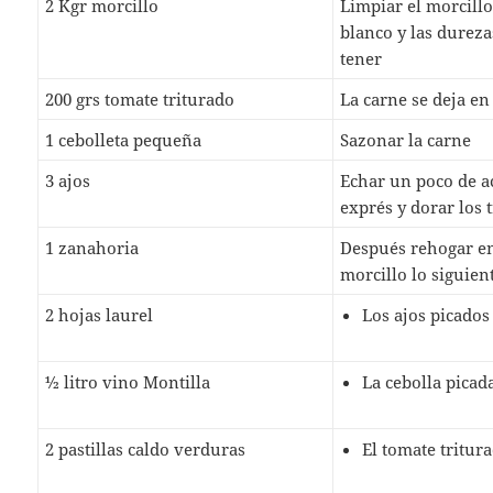
2 Kgr morcillo
Limpiar el morcillo,
blanco y las durez
tener
200 grs tomate triturado
La carne se deja en
1 cebolleta pequeña
Sazonar la carne
3 ajos
Echar un poco de ac
exprés y dorar los 
1 zanahoria
Después rehogar e
morcillo lo siguien
2 hojas laurel
Los ajos picados
½ litro vino Montilla
La cebolla picad
2 pastillas caldo verduras
El tomate tritur