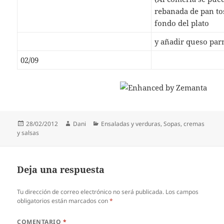
rebanada de pan to
fondo del plato
y añadir queso par
02/09
Publicado
Autor
Categorías
28/02/2012
Dani
Ensaladas y verduras
,
Sopas, cremas
el
y salsas
Deja una respuesta
Tu dirección de correo electrónico no será publicada.
Los campos
obligatorios están marcados con
*
COMENTARIO
*