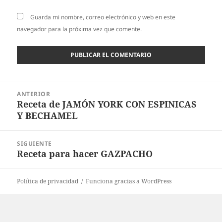
Guarda mi nombre, correo electrónico y web en este
navegador para la próxima vez que comente.
Navegación
ANTERIOR
de
Receta de JAMÓN YORK CON ESPINICAS
Entrada
entradas
Y BECHAMEL
anterior:
SIGUIENTE
Receta para hacer GAZPACHO
Entrada
siguiente:
Política de privacidad
Funciona gracias a WordPress