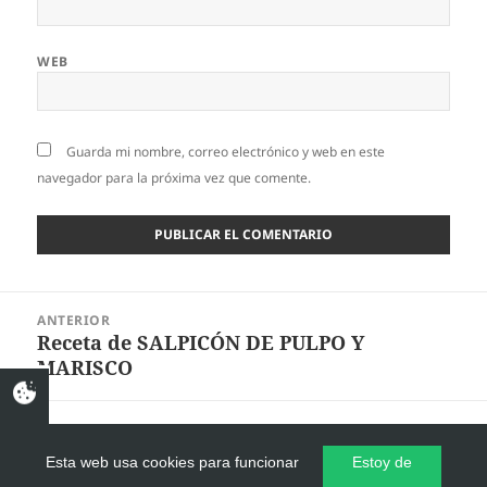
WEB
Guarda mi nombre, correo electrónico y web en este
navegador para la próxima vez que comente.
Navegación
ANTERIOR
de
Receta de SALPICÓN DE PULPO Y
Entrada
entradas
MARISCO
anterior:
SIGUIENTE
Receta de SALPICÓN DE MARISCOS CON
Entrada
Esta web usa cookies para funcionar
Estoy de
ARROZ
siguiente: