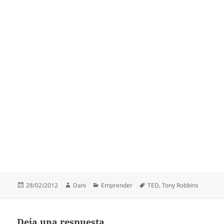
Publicado
Autor
Categorías
Etiquetas
28/02/2012
Dani
Emprender
TED
,
Tony Robbins
el
Deja una respuesta