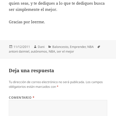
quien seas, y te dediques a lo que te dediques busca
ser simplemente el mejor.
Gracias por leerme.
Publicado
Autor
Categorías
Etiquetas
11/12/2011
Dani
Baloncesto
,
Emprender
,
NBA
el
antoni daimiel
,
autónomos
,
NBA
,
ser el mejor
Deja una respuesta
Tu dirección de correo electrónico no será publicada.
Los campos
obligatorios están marcados con
*
COMENTARIO
*