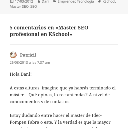
Publicado
Autor
Categorías
Etiquetas
17/03/2012
Dani
Emprender
,
Tecnología
KSchool
,
el
Master SEO
,
SEO
5 comentarios en «Master SEO
profesional en KSchool»
Patricil
dice:
26/08/2013 a las 7:37 am
Hola Dani!
A estas alturas, imagino que ya habrás terminado el
máster… Qué opinas, lo recomiendas? A nivel de
conocimientos y de contactos.
Estoy dudando entre hacer el máster de Idec-
Pompeu Fabra o este. Y la verdad es que la mayor