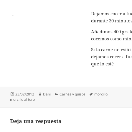
Dejamos cocer a fu
durante 30 minuto
Añadimos 400 grs t
cocemos como mín
Si la carne no está t
dejamos cocer a fu
que lo esté
Publicado
Autor
Categorías
Etiquetas
23/02/2012
Dani
Carnes y guisos
morcillo
,
el
morcillo al toro
Deja una respuesta