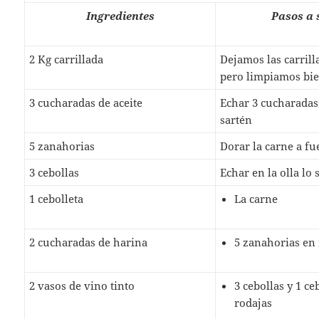
Ingredientes
Pasos a 
2 Kg carrillada
Dejamos las carrill
pero limpiamos bie
3 cucharadas de aceite
Echar 3 cucharadas 
sartén
5 zanahorias
Dorar la carne a fu
3 cebollas
Echar en la olla lo 
1 cebolleta
La carne
2 cucharadas de harina
5 zanahorias en
2 vasos de vino tinto
3 cebollas y 1 ce
rodajas