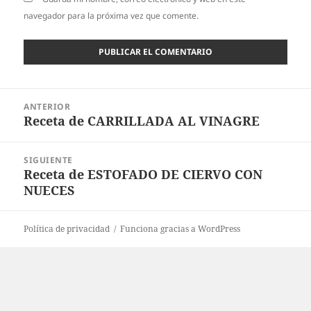
navegador para la próxima vez que comente.
Navegación
ANTERIOR
de
Receta de CARRILLADA AL VINAGRE
Entrada
entradas
anterior:
SIGUIENTE
Receta de ESTOFADO DE CIERVO CON
Entrada
NUECES
siguiente:
Política de privacidad
Funciona gracias a WordPress