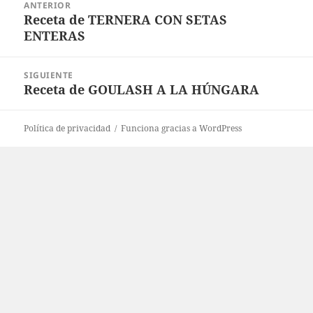
ANTERIOR
de
Receta de TERNERA CON SETAS
Entrada
entradas
ENTERAS
anterior:
SIGUIENTE
Receta de GOULASH A LA HÚNGARA
Entrada
siguiente:
Política de privacidad
Funciona gracias a WordPress