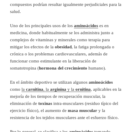
compuestos podrían resultar igualmente perjudiciales para la
salud.
Uno de los principales usos de los
aminoácidos
es en
medicina, donde habitualmente se los administra junto a
complejos de vitaminas y minerales como terapia para
mitigar los efectos de la
obesidad
, la fatiga prolongada o
crónica o los problemas cardiovasculares, además de
funcionar como estimulante en la liberación de
somatotropina (
hormona
del
crecimiento
humano).
En el ámbito deportivo se utilizan algunos
aminoácidos
como
la
carnitina
, la
arginina
y la
ornitina
, aplicables en la
mejoría de los tiempos de recuperación muscular, la
eliminación de
toxinas
intra-musculares (residuo típico del
ejercicio físico), el aumento de
masa
muscular
y la
resistencia de los tejidos musculares ante el esfuerzo físico.
Por lo general, se clasifica a los
aminoácidos
tomando