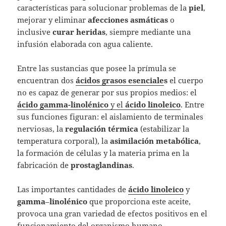
características para solucionar problemas de la
piel
,
mejorar y eliminar
afecciones asmáticas
o
inclusive
curar
heridas
, siempre mediante una
infusión elaborada con agua caliente.
Entre las sustancias que posee la prímula se
encuentran dos
ácidos grasos esenciale
s
el cuerpo
no es capaz de generar por sus propios medios: el
ácido gamma-linolénico
y el
ácido linoleico
. Entre
sus funciones figuran: el aislamiento de terminales
nerviosas, la
regulación
térmica
(estabilizar la
temperatura corporal), la
asimilación
metabólica
,
la formación de células y la materia prima en la
fabricación de
prostaglandinas
.
Las importantes cantidades de
ácido
linoleico
y
gamma
–
linolénico
que proporciona este aceite,
provoca una gran variedad de efectos positivos en el
funcionamiento del organismo humano.