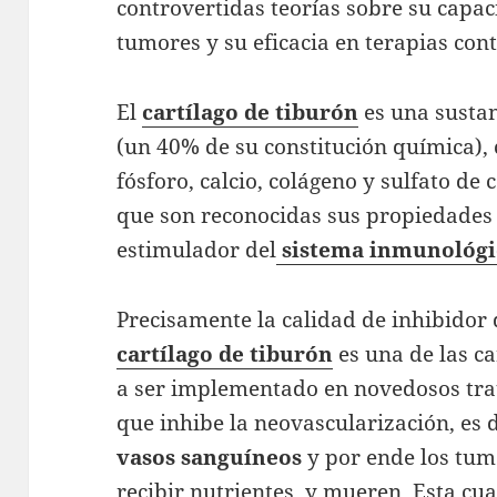
controvertidas teorías sobre su capac
tumores y su eficacia en terapias con
El
cartílago
de
tiburón
es una sustan
(un 40% de su constitución química),
fósforo, calcio, colágeno y sulfato de 
que son reconocidas sus propiedade
estimulador del
sistema inmunológi
Precisamente la calidad de inhibidor 
cartílago
de
tiburón
es una de las ca
a ser implementado en novedosos tra
que inhibe la neovascularización, es 
vasos
sanguíneos
y por ende los tum
recibir nutrientes, y mueren. Esta cu