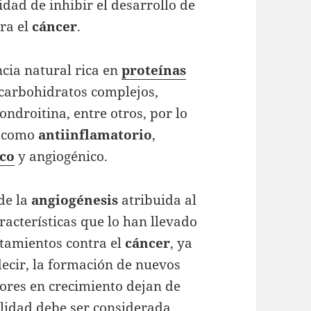
idad de inhibir el desarrollo de
tra el
cáncer
.
cia natural rica en
proteínas
 carbohidratos complejos,
condroitina, entre otros, por lo
s como
antiinflamatorio
,
co
y angiogénico.
de la
angiogénesis
atribuida al
racterísticas que lo han llevado
tamientos contra el
cáncer
, ya
decir, la formación de nuevos
ores en crecimiento dejan de
alidad debe ser considerada