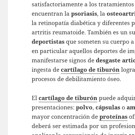
satisfactoriamente a los tratamiento
encuentran la
psoriasis
, la
osteoartr
la retinopatía diabética y diferentes 
artritis reumatoide. También es un 
deportistas
que someten su cuerpo a e
en particular aquellos deportes de im
manifestarse signos de
desgaste
arti
ingesta de
cartílago
de
tiburón
logra
procesos de debilitamiento óseo.
El
cartílago de tiburón
puede adquiri
presentaciones:
polvo
,
cápsulas
o
am
mayor concentración de
proteínas
of
deberá ser estimada por un profesion