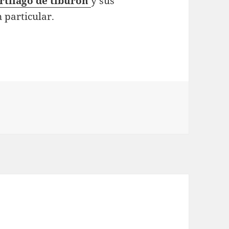
rtílago de tiburón
y sus
 particular.