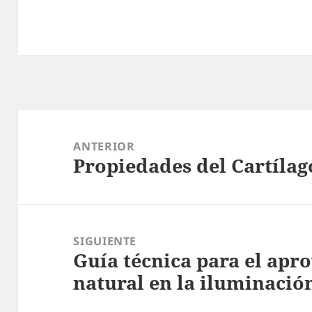
Navegación
de
ANTERIOR
Propiedades del Cartíla
entradas
Entrada
anterior:
SIGUIENTE
Guía técnica para el apr
Entrada
natural en la iluminación
siguiente: