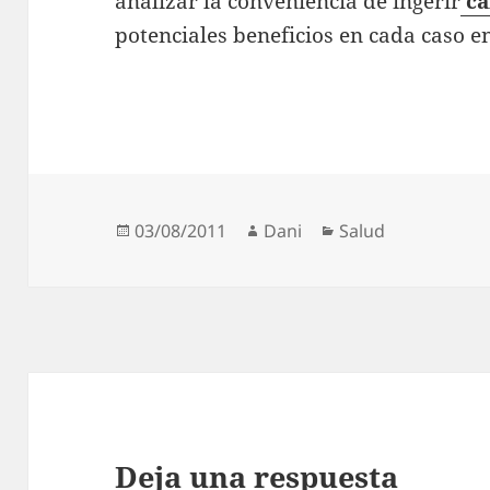
analizar la conveniencia de ingerir
ca
potenciales beneficios en cada caso en
Publicado
Autor
Categorías
03/08/2011
Dani
Salud
el
Deja una respuesta