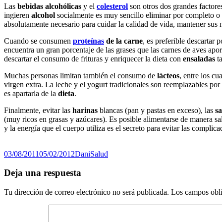
Las
bebidas
alcohólicas
y el
colesterol
son otros dos grandes factores
ingieren
alcohol
socialmente es muy sencillo eliminar por completo o
absolutamente necesario para cuidar la calidad de vida, mantener sus n
Cuando se consumen
proteínas
de
la
carne
, es preferible descartar 
encuentra un gran porcentaje de las grases que las carnes de aves aport
descartar el consumo de frituras y enriquecer la dieta con
ensaladas
ta
Muchas personas limitan también el consumo de
lácteos
, entre los c
virgen extra. La leche y el yogurt tradicionales son reemplazables po
es apartarla de la
dieta
.
Finalmente, evitar las
harinas
blancas (pan y pastas en exceso), las
sa
(muy ricos en grasas y azúcares). Es posible alimentarse de manera s
y la energía que el cuerpo utiliza es el secreto para evitar las compli
Publicado
Autor
Categorías
03/08/2011
05/02/2012
Dani
Salud
el
Deja una respuesta
Tu dirección de correo electrónico no será publicada.
Los campos obli