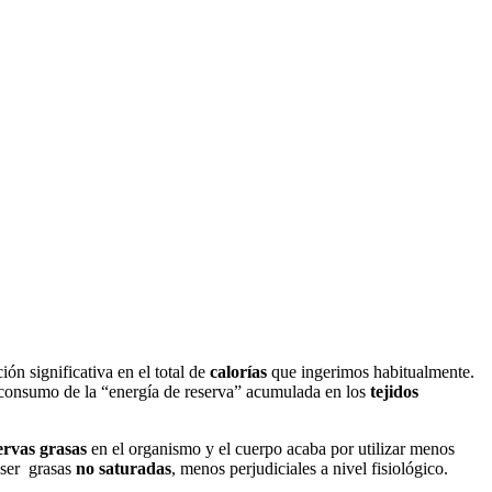
ón significativa en el total de
calorías
que ingerimos habitualmente.
 consumo de la “energía de reserva” acumulada en los
tejidos
ervas
grasas
en el organismo y el cuerpo acaba por utilizar menos
 ser grasas
no
saturadas
, menos perjudiciales a nivel fisiológico.