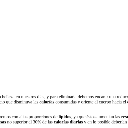
a belleza en nuestros días, y para eliminarla debemos encarar una reducci
icio que disminuya las
calorías
consumidas y oriente al cuerpo hacia el
imentos con altas proporciones de
lípidos
, ya que éstos aumentan las
res
sas
no superior al 30% de las
calorías
diarias
y en lo posible deberían