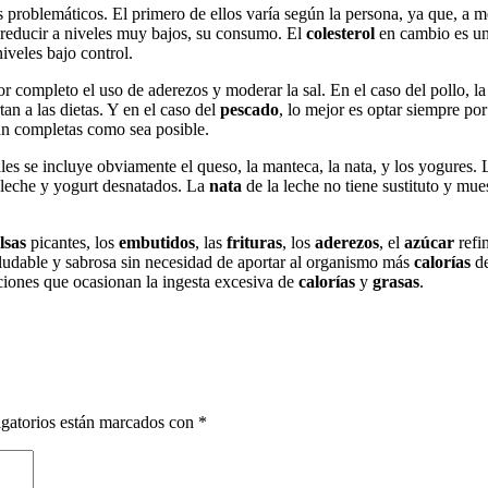
 problemáticos. El primero de ellos varía según la persona, ya que, a m
 reducir a niveles muy bajos, su consumo. El
colesterol
en cambio es un 
iveles bajo control.
por completo el uso de aderezos y moderar la sal. En el caso del pollo, la 
an a las dietas. Y en el caso del
pescado
, lo mejor es optar siempre por
n completas como sea posible.
uales se incluye obviamente el queso, la manteca, la nata, y los yogures
r leche y yogurt desnatados. La
nata
de la leche no tiene sustituto y mue
lsas
picantes, los
embutidos
, las
frituras
, los
aderezos
, el
azúcar
refi
aludable y sabrosa sin necesidad de aportar al organismo más
calorías
de
caciones que ocasionan la ingesta excesiva de
calorías
y
grasas
.
gatorios están marcados con
*