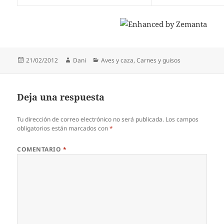
Publicado
Autor
Categorías
21/02/2012
Dani
Aves y caza
,
Carnes y guisos
el
Deja una respuesta
Tu dirección de correo electrónico no será publicada.
Los campos
obligatorios están marcados con
*
COMENTARIO
*