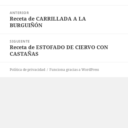
Navegación
ANTERIOR
de
Receta de CARRILLADA A LA
Entrada
entradas
BURGUIÑÓN
anterior:
SIGUIENTE
Receta de ESTOFADO DE CIERVO CON
Entrada
CASTAÑAS
siguiente:
Política de privacidad
Funciona gracias a WordPress