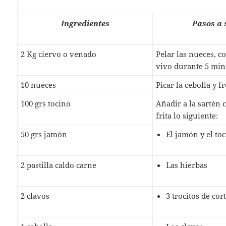
Ingredientes
Pasos a 
2 Kg ciervo o venado
Pelar las nueces, c
vivo durante 5 min
10 nueces
Picar la cebolla y fr
100 grs tocino
Añadir a la sartén 
frita lo siguiente:
50 grs jamón
El jamón y el toc
2 pastilla caldo carne
Las hierbas
2 clavos
3 trocitos de co