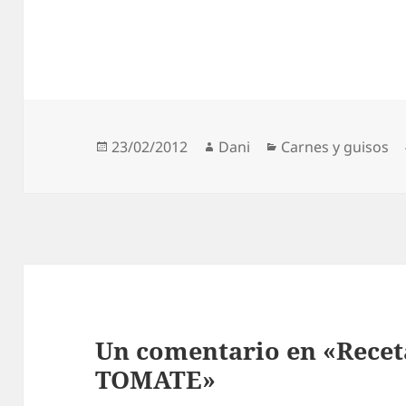
Publicado
Autor
Categorías
23/02/2012
Dani
Carnes y guisos
el
Un comentario en «Rece
TOMATE»