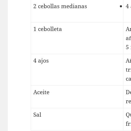
2 cebollas medianas
4
1 cebolleta
A
a
5
4 ajos
A
t
c
Aceite
D
r
Sal
Q
fr