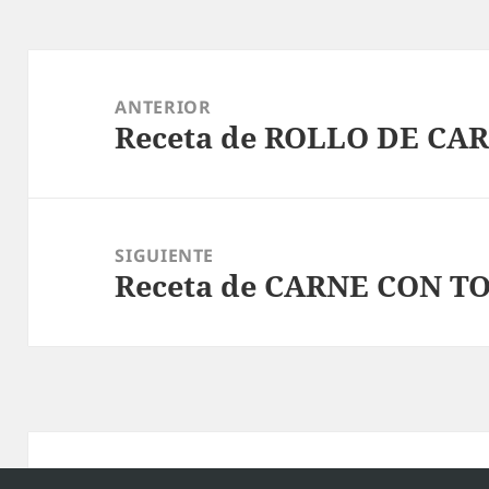
Navegación
de
ANTERIOR
Receta de ROLLO DE CA
entradas
Entrada
anterior:
SIGUIENTE
Receta de CARNE CON T
Entrada
siguiente:
Política de privacidad
Funciona gracias a