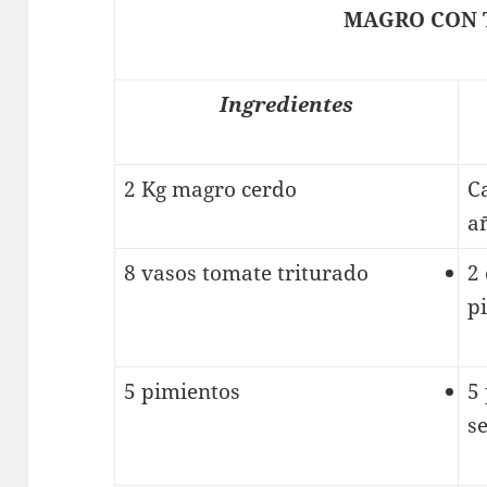
MAGRO CON 
Ingredientes
2 Kg magro cerdo
C
a
8 vasos tomate triturado
2
p
5 pimientos
5
s