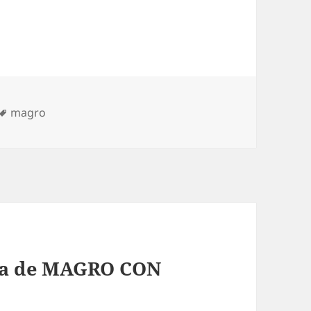
Etiquetas
magro
ta de MAGRO CON