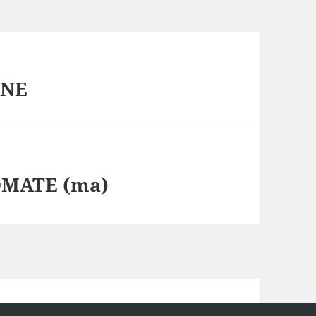
RNE
OMATE (ma)
 WordPress