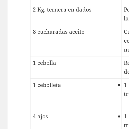
2 Kg. ternera en dados
P
l
8 cucharadas aceite
Cu
e
m
1 cebolla
R
d
1 cebolleta
1
t
4 ajos
1
t