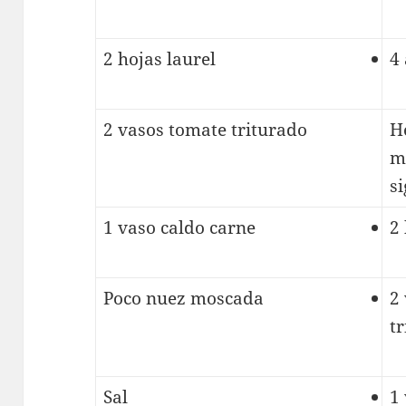
2 hojas laurel
4
2 vasos tomate triturado
He
m
si
1 vaso caldo carne
2 
Poco nuez moscada
2
t
Sal
1 