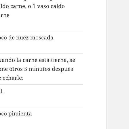
ldo carne, o 1 vaso caldo
arne
oco de nuez moscada
ando la carne está tierna, se
one otros 5 minutos después
 echarle:
l
oco pimienta