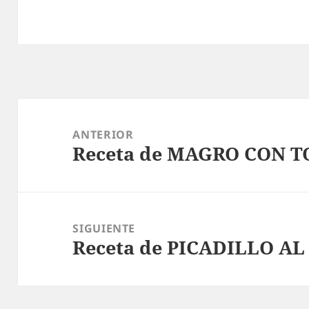
Navegación
de
ANTERIOR
Receta de MAGRO CON 
entradas
Entrada
anterior:
SIGUIENTE
Receta de PICADILLO A
Entrada
siguiente: