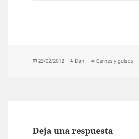
Publicado
Autor
Categorías
23/02/2012
Dani
Carnes y guisos
el
Deja una respuesta