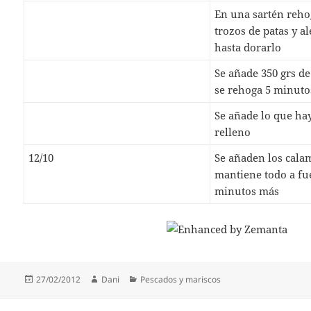
En una sartén reh
trozos de patas y a
hasta dorarlo
Se añade 350 grs de
se rehoga 5 minut
Se añade lo que ha
relleno
12/10
Se añaden los cala
mantiene todo a fu
minutos más
Publicado
Autor
Categorías
27/02/2012
Dani
Pescados y mariscos
el