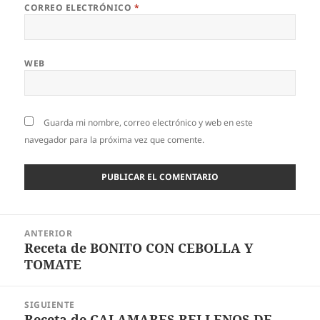
CORREO ELECTRÓNICO
*
WEB
Guarda mi nombre, correo electrónico y web en este
navegador para la próxima vez que comente.
Navegación
ANTERIOR
de
Receta de BONITO CON CEBOLLA Y
Entrada
entradas
TOMATE
anterior:
SIGUIENTE
Receta de CALAMARES RELLENOS DE
Entrada