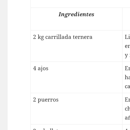
Ingredientes
2 kg carrillada ternera
L
e
y
4 ajos
E
h
ca
2 puerros
E
c
a