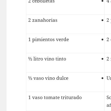
2 cebolletas
4
2 zanahorias
2
1 pimientos verde
2
½ litro vino tinto
2
½ vaso vino dulce
U
1 vaso tomate triturado
S
a