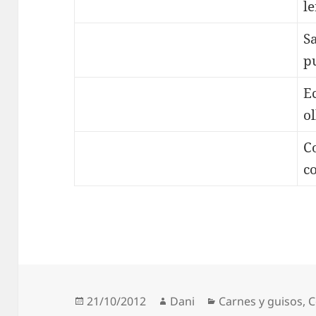
l
S
pu
E
ol
C
co
Publicado
Autor
Categorías
21/10/2012
Dani
Carnes y guisos
,
C