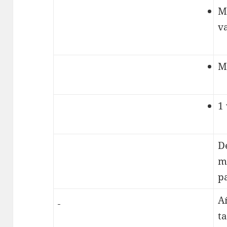
Me
v
M
1
D
m
p
Añ
t