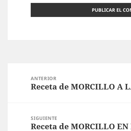
Navegación
de
ANTERIOR
Receta de MORCILLO A 
entradas
Entrada
anterior:
SIGUIENTE
Receta de MORCILLO EN
Entrada