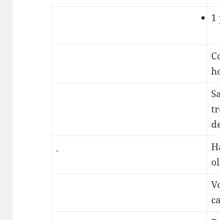
1
C
h
S
t
d
H
ol
Vo
c