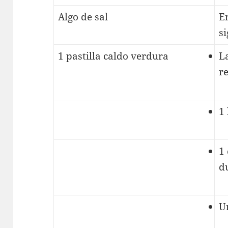
Algo de sal
E
si
1 pastilla caldo verdura
La
r
1 
1
d
U