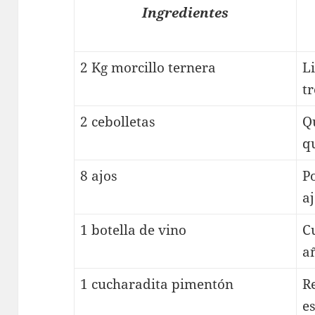
Ingredientes
2 Kg morcillo ternera
L
t
2 cebolletas
Qu
q
8 ajos
P
a
1 botella de vino
C
a
1 cucharadita pimentón
R
e