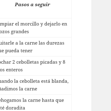
Pasos a seguir
impiar el morcillo y dejarlo en
rozos grandes
itarle a la carne las durezas
ue pueda tener
ochar 2 cebolletas picadas y 8
jos enteros
uando la cebolleta está blanda,
ñadimos la carne
ehogamos la carne hasta que
sté doradita