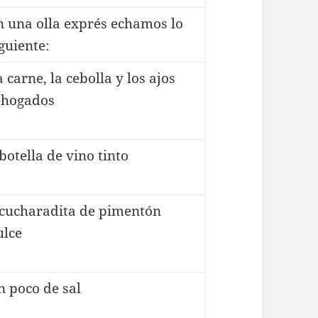
n una olla exprés echamos lo
guiente:
 carne, la cebolla y los ajos
ehogados
botella de vino tinto
 cucharadita de pimentón
ulce
n poco de sal