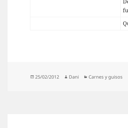
D
f
Q
Publicado
Autor
Categorías
25/02/2012
Dani
Carnes y guisos
el